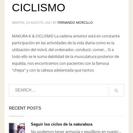
CICLISMO
MARTES, 03 AGOSTO 2021
BY
FERNANDO MORCILLO
MAKURA-K & CICLISMO La cadena anterior está en constante
participación en las actividades de la vida diaria como es la
utilización del móvil, del ordenador, conducir, comer… Si a
2
3
4
1
todo ello se le suma debilidad de la musculatura posterior de
espalda, nos encontramos con pacientes con la famosa
“chepa” y con la cabeza adelantada que tantos
PUBLISHED IN
MAKURA
,
MAKURA THERAPY
,
MKO
,
SIN CATEGORÍA
RECENT POSTS
Seguir los ciclos de la naturaleza
No podemos tener armonía y equilibrio en nuestr...