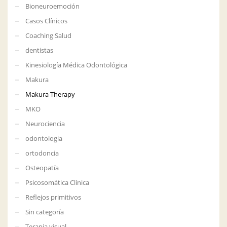
Bioneuroemoción
Casos Clínicos
Coaching Salud
dentistas
Kinesiología Médica Odontológica
Makura
Makura Therapy
MKO
Neurociencia
odontologia
ortodoncia
Osteopatía
Psicosomática Clínica
Reflejos primitivos
Sin categoría
Terapia visual