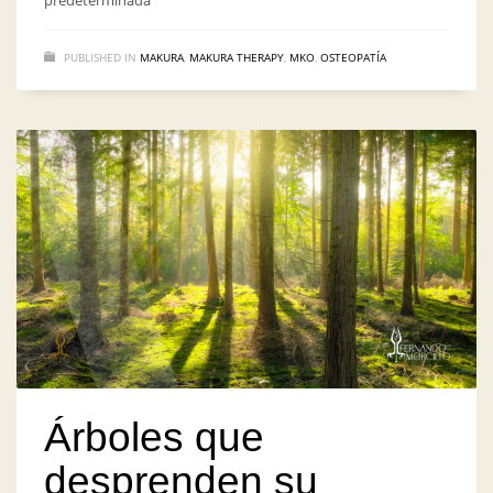
predeterminada
PUBLISHED IN
MAKURA
,
MAKURA THERAPY
,
MKO
,
OSTEOPATÍA
Árboles que
desprenden su