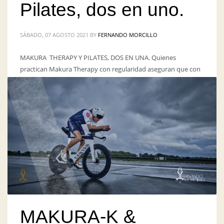
Pilates, dos en uno.
SÁBADO, 07 AGOSTO 2021
BY
FERNANDO MORCILLO
MAKURA THERAPY Y PILATES, DOS EN UNA. Quienes
practican Makura Therapy con regularidad aseguran que con
este método se consiguen notables e importantes mejoras en
el tono muscular y la flexibilidad, y ayuda a que se
adopten mejores posturas, por lo que contribuye a prevenir
contracturas o dolores crónicos. En pilates se combinan
ejercicios de equilibrio y resistencia que mejoran
PUBLISHED IN
MAKURA
,
MAKURA THERAPY
,
MKO
,
SIN CATEGORÍA
MAKURA-K &