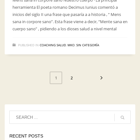
Mens sana in corpore sano Nuestro cuerpo · La principal
herramienta El poeta romano Decimus Iunius comentó a
inicios del siglo II una frase que pasaría a a historia , “ Mens
sana in corpore sano”. Esta frase viene a decir, “Mente sana en
cuerpo sano” , pidiendo a los dioses salud a nivel mental
PUBLISHED IN
COACHING SALUD
,
MKO
,
SIN CATEGORÍA
2
1
RECENT POSTS