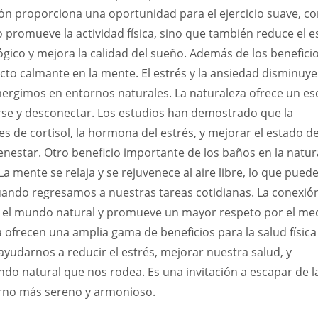
ción proporciona una oportunidad para el ejercicio suave, 
lo promueve la actividad física, sino que también reduce el e
lógico y mejora la calidad del sueño. Además de los benefici
fecto calmante en la mente. El estrés y la ansiedad disminuy
ergimos en entornos naturales. La naturaleza ofrece un e
jarse y desconectar. Los estudios han demostrado que la
es de cortisol, la hormona del estrés, y mejorar el estado d
enestar. Otro beneficio importante de los baños en la natur
La mente se relaja y se rejuvenece al aire libre, lo que pued
cuando regresamos a nuestras tareas cotidianas. La conexió
r el mundo natural y promueve un mayor respeto por el me
 ofrecen una amplia gama de beneficios para la salud física
ayudarnos a reducir el estrés, mejorar nuestra salud, y
 natural que nos rodea. Es una invitación a escapar de l
torno más sereno y armonioso.