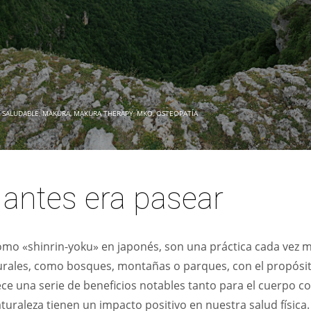
 SALUDABLE
,
MAKURA
,
MAKURA THERAPY
,
MKO
,
OSTEOPATÍA
 antes era pasear
omo «shinrin-yoku» en japonés, son una práctica cada vez 
urales, como bosques, montañas o parques, con el propósi
frece una serie de beneficios notables tanto para el cuerpo 
turaleza tienen un impacto positivo en nuestra salud física.