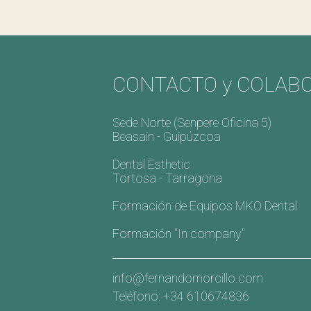
CONTACTO y COLAB
Sede Norte (Senpere Oficina 5)
Beasain - Guipúzcoa
Dental Esthetic
Tortosa - Tarragona
Formación de Equipos MKO Dental
Formación "In company"
info@fernandomorcillo.com
Teléfono: +34 610674836