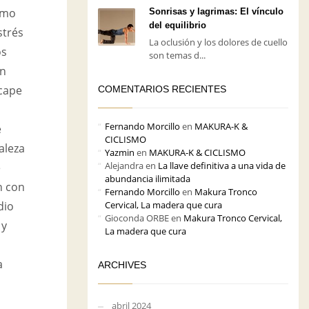
como
Sonrisas y lagrimas: El vínculo
del equilibrio
strés
La oclusión y los dolores de cuello
os
son temas d...
en
scape
COMENTARIOS RECIENTES
Fernando Morcillo
en
MAKURA-K &
e
CICLISMO
aleza
Yazmin
en
MAKURA-K & CICLISMO
Alejandra
en
La llave definitiva a una vida de
e
abundancia ilimitada
n con
Fernando Morcillo
en
Makura Tronco
Cervical, La madera que cura
dio
Gioconda ORBE
en
Makura Tronco Cervical,
 y
La madera que cura
a
ARCHIVES
abril 2024