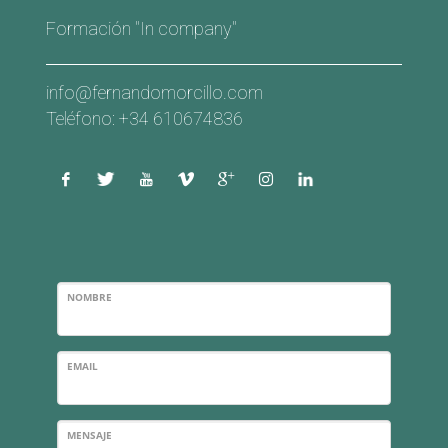
Formación "In company"
info@fernandomorcillo.com
Teléfono: +34 610674836
NOMBRE
EMAIL
MENSAJE