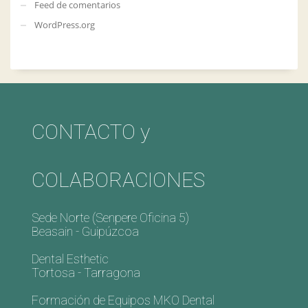
Feed de comentarios
WordPress.org
CONTACTO y
COLABORACIONES
Sede Norte (Senpere Oficina 5)
Beasain - Guipúzcoa
Dental Esthetic
Tortosa - Tarragona
Formación de Equipos MKO Dental