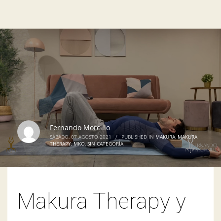
Fernando Morcillo
SÁBADO, 07 AGOSTO 2021
/
PUBLISHED IN
MAKURA
,
MAKURA
THERAPY
,
MKO
,
SIN CATEGORÍA
Makura Therapy y