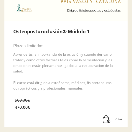
Osteoposturoclusión® Módulo 1
Plazas limitadas
Aprenderás la importancia de la oclusión y cuando derivar o
tratar y como otros factores tales como la alimentación y las
emociones están plenamente ligados a la recuperación de la
salud.
El curso está dirigido a osteópatas, médicos, fisioterapeutas,
quiroprácticos y a profesionales manuales
El
560,00
€
precio
470,00
€
original
El
era:
precio
560,00€.
actual
es: