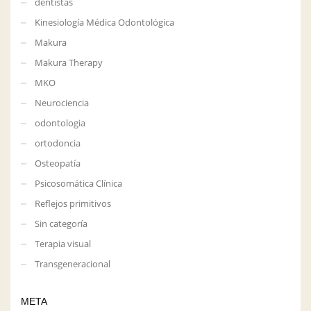
dentistas
Kinesiología Médica Odontológica
Makura
Makura Therapy
MKO
Neurociencia
odontologia
ortodoncia
Osteopatía
Psicosomática Clínica
Reflejos primitivos
Sin categoría
Terapia visual
Transgeneracional
META