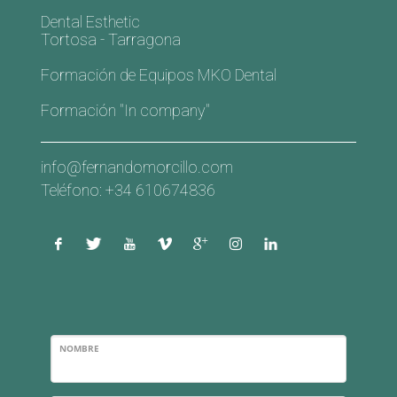
Dental Esthetic
Tortosa - Tarragona
Formación de Equipos MKO Dental
Formación "In company"
info@fernandomorcillo.com
Teléfono: +34 610674836
NOMBRE