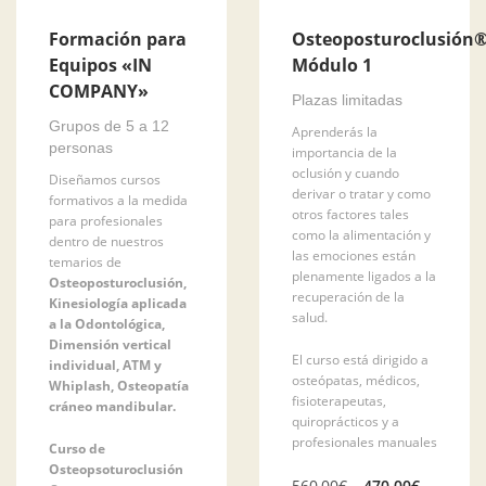
Formación para
Osteoposturoclusión
Equipos «IN
Módulo 1
COMPANY»
Plazas limitadas
Grupos de 5 a 12
Aprenderás la
personas
importancia de la
oclusión y cuando
Diseñamos cursos
derivar o tratar y como
formativos a la medida
otros factores tales
para profesionales
como la alimentación y
dentro de nuestros
las emociones están
temarios de
plenamente ligados a la
Osteoposturoclusión,
recuperación de la
Kinesiología aplicada
salud.
a la Odontológica,
Dimensión vertical
El curso está dirigido a
individual, ATM y
osteópatas, médicos,
Whiplash, Osteopatía
fisioterapeutas,
cráneo mandibular.
quiroprácticos y a
profesionales manuales
Curso de
Osteopsoturoclusión
El
El
560,00
€
470,00
€