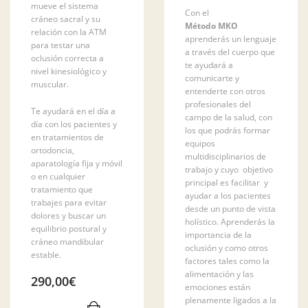
mueve el sistema
Con el
cráneo sacral y su
Método MKO
relación con la ATM
aprenderás un lenguaje
para testar una
a través del cuerpo que
oclusión correcta a
te ayudará a
nivel kinesiológico y
comunicarte y
muscular.
entenderte con otros
profesionales del
Te ayudará en el día a
campo de la salud, con
día con los pacientes y
los que podrás formar
en tratamientos de
equipos
ortodoncia,
multidisciplinarios de
aparatología fija y móvil
trabajo y cuyo objetivo
o en cualquier
principal es facilitar y
tratamiento que
ayudar a los pacientes
trabajes para evitar
desde un punto de vista
dolores y buscar un
holístico. Aprenderás la
equilibrio postural y
importancia de la
cráneo mandibular
oclusión y como otros
estable.
factores tales como la
alimentación y las
290,00
€
emociones están
plenamente ligados a la