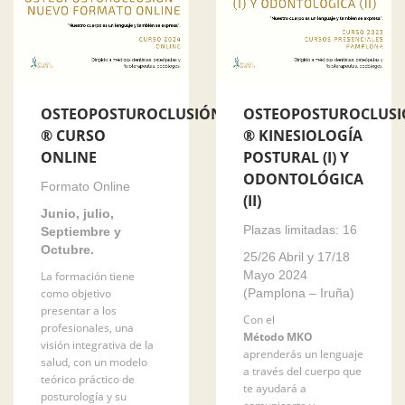
OSTEOPOSTUROCLUSIÓN
OSTEOPOSTUROCLUS
® CURSO
® KINESIOLOGÍA
ONLINE
POSTURAL (I) Y
ODONTOLÓGICA
Formato Online
(II)
Junio, julio,
Plazas limitadas: 16
Septiembre y
Octubre.
25/26 Abril y 17/18
Mayo 2024
La formación tiene
como objetivo
(Pamplona – Iruña)
presentar a los
Con el
profesionales, una
Método MKO
visión integrativa de la
aprenderás un lenguaje
salud, con un modelo
a través del cuerpo que
teórico práctico de
te ayudará a
posturología y su