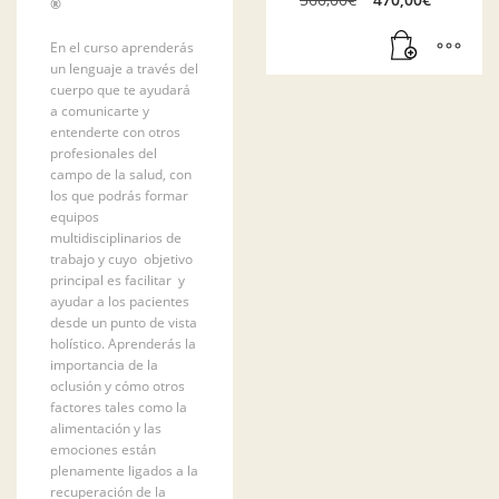
®
precio
precio
original
actual
En el curso aprenderás
era:
es:
un lenguaje a través del
560,00€.
470,00
cuerpo que te ayudará
a comunicarte y
entenderte con otros
profesionales del
campo de la salud, con
los que podrás formar
equipos
multidisciplinarios de
trabajo y cuyo objetivo
principal es facilitar y
ayudar a los pacientes
desde un punto de vista
holístico. Aprenderás la
importancia de la
oclusión y cómo otros
factores tales como la
alimentación y las
emociones están
plenamente ligados a la
recuperación de la