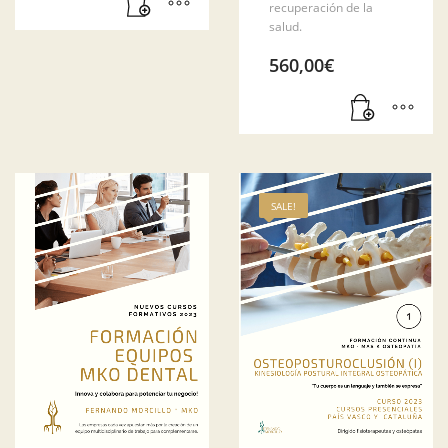
recuperación de la
salud.
560,00
€
SALE!