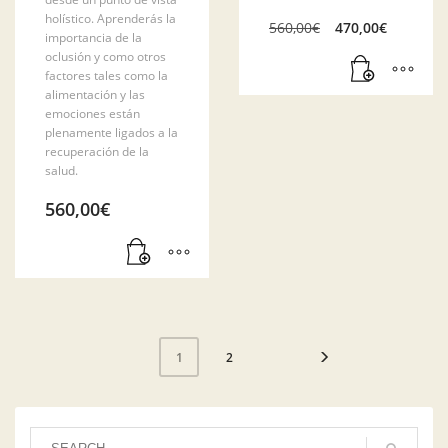
holístico. Aprenderás la
El
El
560,00
€
470,00
€
importancia de la
precio
precio
oclusión y como otros
original
actual
factores tales como la
era:
es:
alimentación y las
560,00€.
470,00
emociones están
plenamente ligados a la
recuperación de la
salud.
560,00
€
2
1