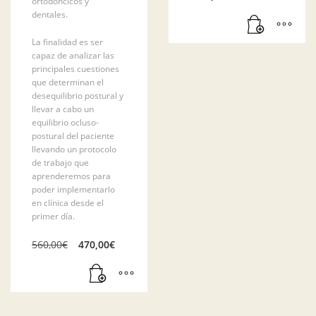
ortodóncicos y
dentales.
La finalidad es ser
capaz de analizar las
principales cuestiones
que determinan el
desequilibrio postural y
llevar a cabo un
equilibrio ocluso-
postural del paciente
llevando un protocolo
de trabajo que
aprenderemos para
poder implementarlo
en clínica desde el
primer día.
El
El
560,00
€
470,00
€
precio
precio
original
actual
era:
es:
560,00€.
470,00€.