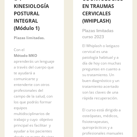
KINESIOLOGÍA
EN TRAUMAS
POSTURAL
CERVICALES
INTEGRAL
(WHIPLASH)
(Módulo 1)
Plazas limitadas
curso 2023
Plazas limitadas.
El Whiplash o latigazo
Con el
cervical es una
Método MKO
patología habitual y a
aprenderás un lenguaje
día de hoy con muchas
a través del cuerpo que
preguntas en cuanto a
te ayudará a
su tratamiento. Un
comunicarte y
buen diagnóstico y un
entenderte con otros
tratamiento acertado
profesionales del
son las claves de una
campo de la salud, con
rápida recuperación.
los que podrás formar
equipos
El curso está dirigido a
multidisciplinarios de
osteópatas, médicos,
trabajo y cuyo objetivo
fisioterapeutas,
principal es facilitar y
quiroprácticos y a
ayudar a los pacientes
profesionales manuales
desde un punto de vista