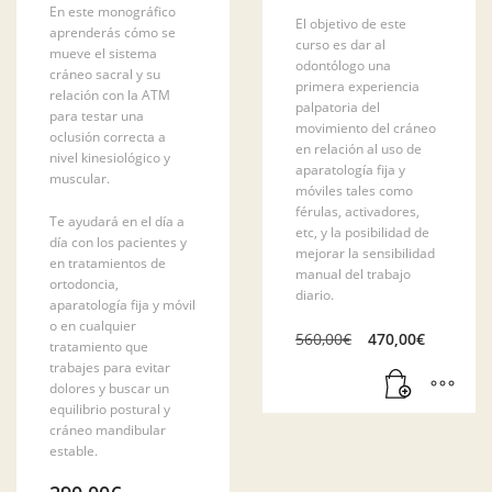
En este monográfico
El objetivo de este
aprenderás cómo se
curso es dar al
mueve el sistema
odontólogo una
cráneo sacral y su
primera experiencia
relación con la ATM
palpatoria del
para testar una
movimiento del cráneo
oclusión correcta a
en relación al uso de
nivel kinesiológico y
aparatología fija y
muscular.
móviles tales como
férulas, activadores,
Te ayudará en el día a
etc, y la posibilidad de
día con los pacientes y
mejorar la sensibilidad
en tratamientos de
manual del trabajo
ortodoncia,
diario.
aparatología fija y móvil
o en cualquier
El
El
560,00
€
470,00
€
tratamiento que
precio
precio
trabajes para evitar
original
actual
dolores y buscar un
era:
es:
equilibrio postural y
560,00€.
470,00
cráneo mandibular
estable.