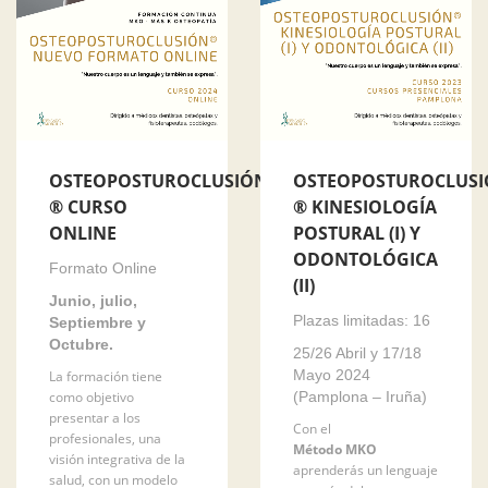
OSTEOPOSTUROCLUSIÓN
OSTEOPOSTUROCLUS
® CURSO
® KINESIOLOGÍA
ONLINE
POSTURAL (I) Y
ODONTOLÓGICA
Formato Online
(II)
Junio, julio,
Plazas limitadas: 16
Septiembre y
Octubre.
25/26 Abril y 17/18
Mayo 2024
La formación tiene
como objetivo
(Pamplona – Iruña)
presentar a los
Con el
profesionales, una
Método MKO
visión integrativa de la
aprenderás un lenguaje
salud, con un modelo