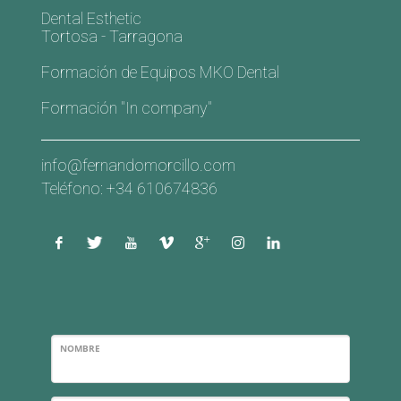
Dental Esthetic
Tortosa - Tarragona
Formación de Equipos MKO Dental
Formación "In company"
info@fernandomorcillo.com
Teléfono: +34 610674836
NOMBRE