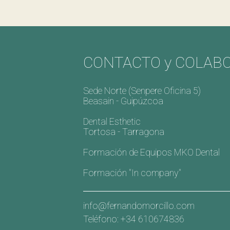
CONTACTO y COLAB
Sede Norte (Senpere Oficina 5)
Beasain - Guipúzcoa
Dental Esthetic
Tortosa - Tarragona
Formación de Equipos MKO Dental
Formación "In company"
info@fernandomorcillo.com
Teléfono: +34 610674836