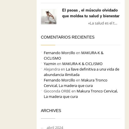
El psoas , el músculo olvidado
que moldea tu salud y bienestar
«La salud es el t...
COMENTARIOS RECIENTES
Fernando Morcillo
en
MAKURA-K &
CICLISMO
Yazmin
en
MAKURA-K & CICLISMO
Alejandra
en
La llave definitiva a una vida de
abundancia ilimitada
Fernando Morcillo
en
Makura Tronco
Cervical, La madera que cura
Gioconda ORBE
en
Makura Tronco Cervical,
La madera que cura
ARCHIVES
abril 2024